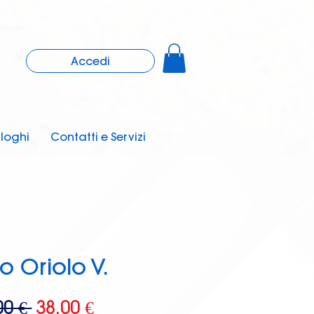
Accedi
loghi
Contatti e Servizi
o Oriolo V.
Prezzo
Prezzo
00 € 
38,00 €