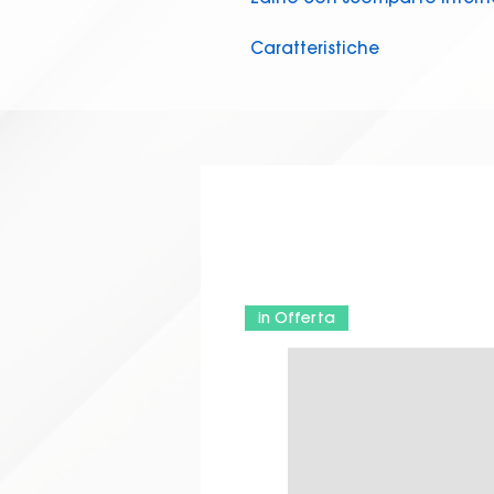
Caratteristiche
Chiusura a zip
Tessuto resistente
Tasca anteriore
Borsa per scarpe alta 13 
Capacità 24,2 L
Dimensioni: altezza 48 cm
cm cm
Cinghie imbottite regolabi
100% Poliestere
in Offerta