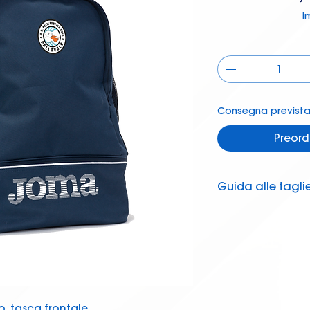
I
Consegna prevista 
Preord
Guida alle tagli
Controlla la tag
, tasca frontale