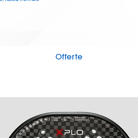
cm
Offerte
 x larghezza 35 cm x profondità 24
li