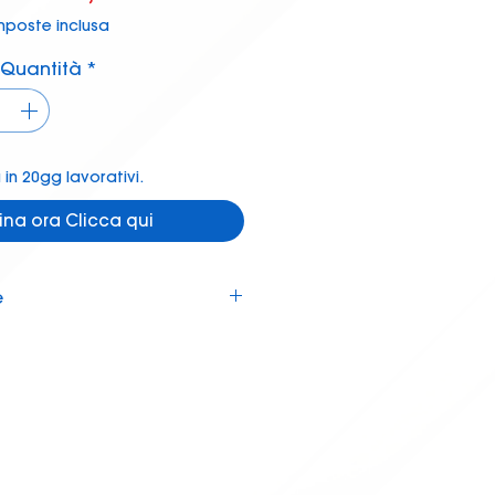
regolare
scontato
mposte inclusa
Quantità
*
in 20gg lavorativi.
ina ora Clicca qui
e
lia tue misure.
Clicca qui