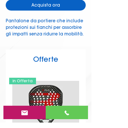
Acquista ora
Pantalone da portiere che include 
protezioni sui fianchi per assorbire 
gli impatti senza ridurre la mobilità.
Composizione:
90% Poliestere, 10%
Elastan
Offerte
Colore:
Nero (0103)
Protezione:
Imbottiture laterali sui
fianchi per assorbire gli impatti
Vestibilità:
Standard, progettata per
in Offerta
libertà di movimento
Taglie disponibili:
8-10, 12-XS, S - M, L -
XL
Istruzioni di lavaggio:
Lavare in
lavatrice a massimo 30°C, non usare
candeggina, non asciugare in
asciugatrice, stirare a massimo