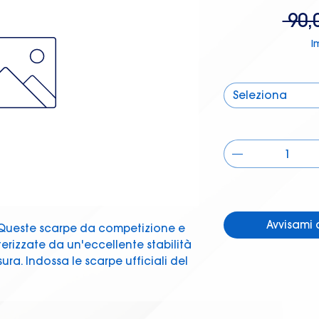
 90,
I
Seleziona
Avvisami 
Queste scarpe da competizione e
rizzate da un'eccellente stabilità
ura. Indossa le scarpe ufficiali del
n vero giocatore di padel
olo grandi benefici.
sh personalizzato e sintetico