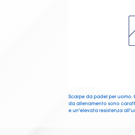
Scarpe da padel per uomo. 
da allenamento sono caratte
e un'elevata resistenza all'us
World Padel Tour e sentiti u
professionista. Ti daranno s
La tomaia è realizzata in me