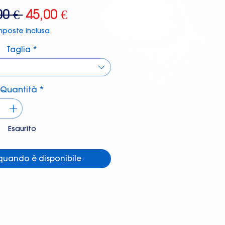
Prezzo
Prezzo
00 € 
45,00 €
regolare
scontato
mposte inclusa
Taglia
*
Quantità
*
Esaurito
quando è disponibile