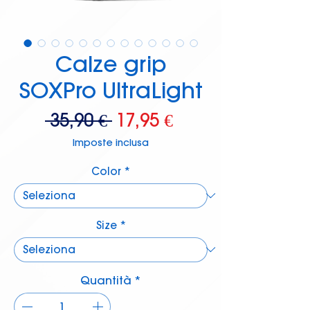
Calze grip
SOXPro UltraLight
Prezzo
Prezzo
 35,90 € 
17,95 €
regolare
scontato
Imposte inclusa
Color
*
Size
*
Quantità
*