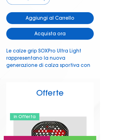
Aggiungi al Carrello
Acquista ora
Le calze grip SOXPro Ultra Light 
rappresentano la nuova 
generazione di calza sportiva con 
doppio strato grip interno ed 
esterno brevettato. Sono 
progettate per garantire una 
Offerte
stabilità e un controllo ottimali. 
Sono realizzate con materiali 
ecologici e sostenibili. Sono 
disponibili in vari colori e taglie. Le 
in Offerta
caratteristiche peculiari di queste 
calze sono la tecnologia cushion e 
le frecce in silicone che 