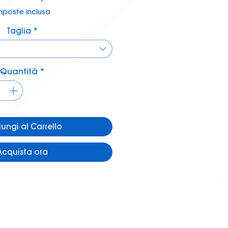
regolare
scontato
mposte inclusa
Taglia
*
Quantità
*
ungi al Carrello
Acquista ora