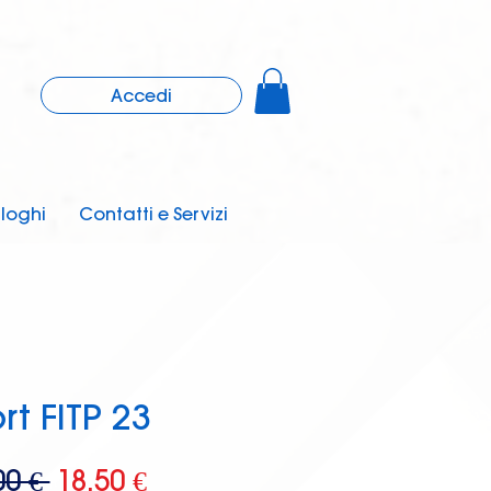
Accedi
loghi
Contatti e Servizi
rt FITP 23
Prezzo
Prezzo
00 € 
18,50 €