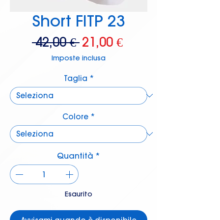
Short FITP 23
Prezzo
Prezzo
 42,00 € 
21,00 €
regolare
scontato
Imposte inclusa
Taglia
*
Colore
*
Quantità
*
Esaurito