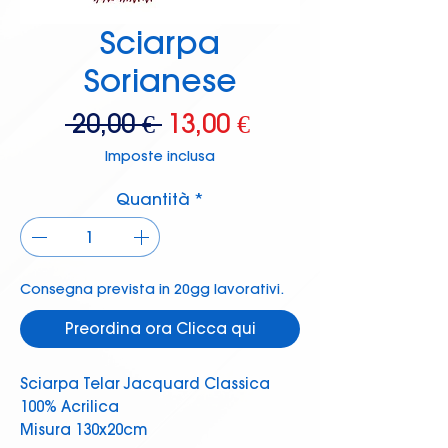
Sciarpa
Sorianese
Prezzo
Prezzo
 20,00 € 
13,00 €
regolare
scontato
Imposte inclusa
Quantità
*
Consegna prevista in 20gg lavorativi.
Preordina ora Clicca qui
Sciarpa Telar Jacquard Classica
100% Acrilica
Misura 130x20cm