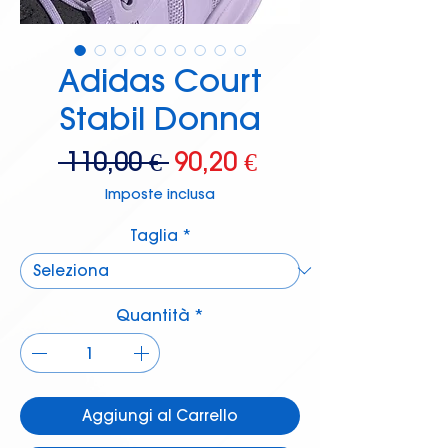
Adidas Court
Stabil Donna
Prezzo
Prezzo
 110,00 € 
90,20 €
regolare
scontato
Imposte inclusa
Taglia
*
Quantità
*
Aggiungi al Carrello