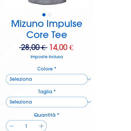
Mizuno Impulse
Core Tee
Prezzo
Prezzo
 28,00 € 
14,00 €
regolare
scontato
Imposte inclusa
Colore
*
Taglia
*
Quantità
*