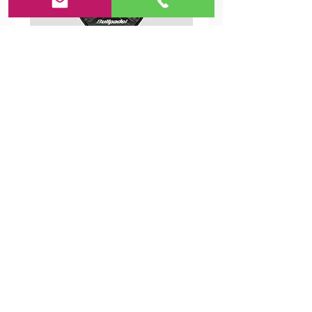
Pala da Padel Bullpadel Xplo 25
Esaurito
Viterbo | Via Genova, 31 | Italia |
info@teamwearshop.it
|
+39 0761210908
Privacy
Politiche
Policy
Reso