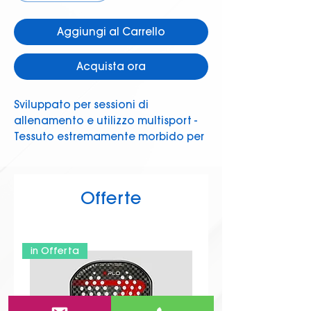
Aggiungi al Carrello
Acquista ora
Sviluppato per sessioni di
allenamento e utilizzo multisport -
Tessuto estremamente morbido per
migliorare il comfort durante lo
sforzo -La costruzione BlindStitch
fornisce cuciture piatte per anti-
Offerte
abrasione e maggiore comfort. -
Dettagli riflettenti per una migliore
visibilità durante la corsa notturna.
in Offerta