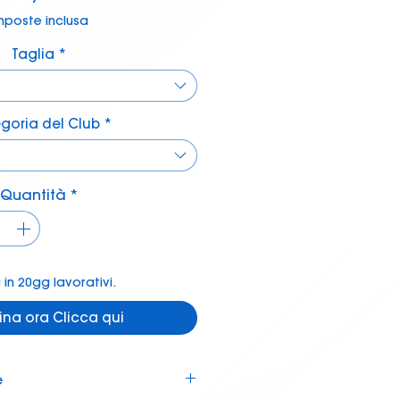
mposte inclusa
Taglia
*
goria del Club
*
Quantità
*
in 20gg lavorativi.
ina ora Clicca qui
e