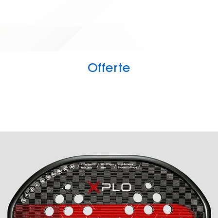
Trova la tua tag
L
Offerte