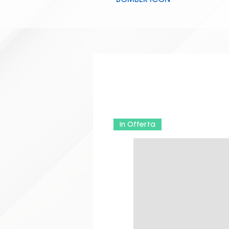
TUTA CHAMPIONSHIP VIII
FELPA FARAON
SET SHIRT COMBI/PANTA NOBE
CALZA CALCIO
KWAY WIND
BORSA TRAINING
in Offerta