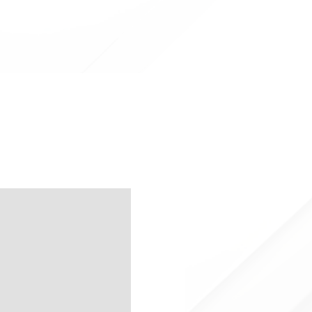
lia.
Clicca qui
in Offerta