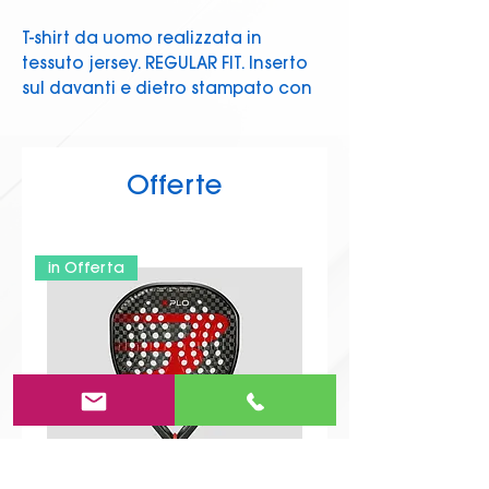
T-shirt da uomo realizzata in
tessuto jersey. REGULAR FIT. Inserto
sul davanti e dietro stampato con
grafica geometrica, manica raglan,
girocollo regolare. Logo Omini
Padel davanti, logo Kombat Pro
Offerte
System dietro, logo Omini dietro.
in Offerta