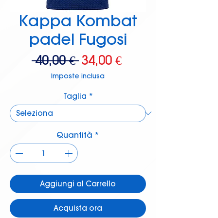
Kappa Kombat
padel Fugosi
Prezzo
Prezzo
 40,00 € 
34,00 €
regolare
scontato
Imposte inclusa
Taglia
*
Quantità
*
Aggiungi al Carrello
Acquista ora