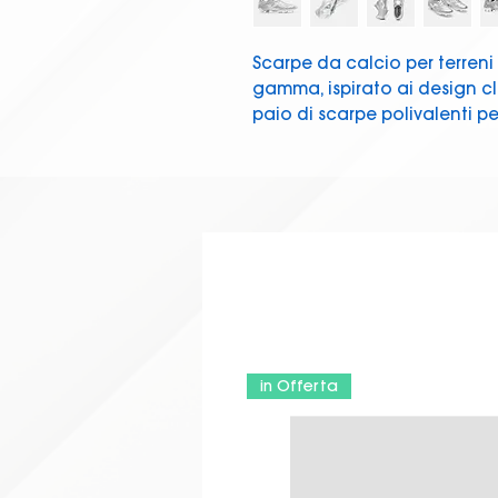
Scarpe da calcio per terreni 
gamma, ispirato ai design clas
paio di scarpe polivalenti p
controllo del pallone e veloc
La tomaia è realizzata in mic
che offre leggerezza e resis
Presentano un contrafforte 
per garantire stabilità duran
La suola è in fibra sintetica
terreno per controllare megli
abrasivi.
in Offerta