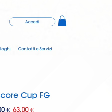
Accedi
loghi
Contatti e Servizi
core Cup FG
Prezzo
Prezzo
00 € 
63,00 €