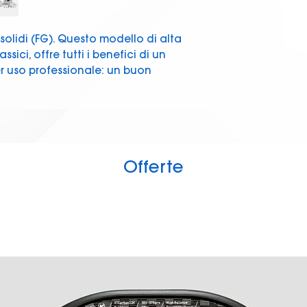
solidi (FG). Questo modello di alta
sici, offre tutti i benefici di un
er uso professionale: un buon
ità.
rofibra, un materiale di alta qualità
tenza all'abrasione.
EXO COUNTER nella parte posteriore
te i cambi di direzione.
Offerte
 traslucida, adatta a questo tipo di
o i movimenti su terreni duri non