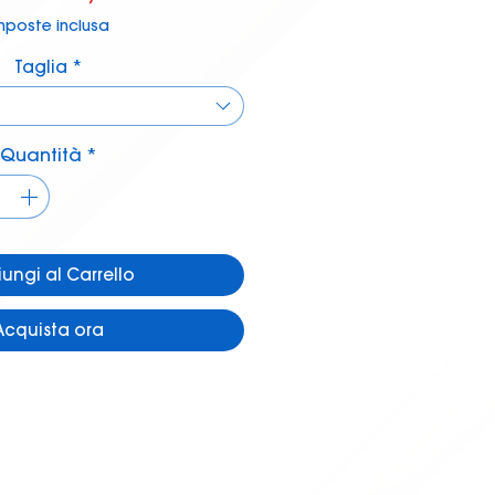
regolare
scontato
mposte inclusa
Taglia
*
Quantità
*
ungi al Carrello
Acquista ora