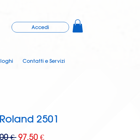
Accedi
loghi
Contatti e Servizi
Roland 2501
Prezzo
Prezzo
00 € 
97,50 €