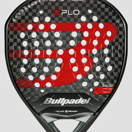
 aggiuntivo in ogni movimento.
edisce la torsione eccessiva della
ollo ottimale durante gli
e, distribuendo uniformemente la
 lesioni da sovraccarico o
tendo un gioco più sicuro ed
spina di pesce o argilla. Fornisce
ici scivolose, poiché espelle la
ente lo scivolamento sulla pista
nte VTS
egolazione termosaldato SPORTECH
omma nelle zone strategiche
n con diverse densità DUAL REACTIVE