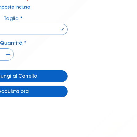
regolare
scontato
mposte inclusa
Taglia
*
Quantità
*
ungi al Carrello
Acquista ora