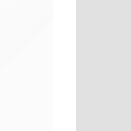
piede e fornire un supporto
Questo pezzo semirigido imp
scarpa, garantendo un contr
spostamenti laterali. Inoltr
pressione, aiuta a prevenire
movimenti instabili, consen
equilibrato.
Suola in gomma DURABILITY a 
la presa necessaria su superf
sabbia dalla suola, ma cons
senza difficoltà.
Caratteristiche
Tomaia con mesh traspira
Tomaia con sistema di r
Tomaia con rinforzo in g
PROTECTION
Suola intermedia in phylo
con STABILIS