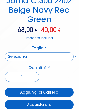
Joma C.300 2402
Beige Navy Red
Green
Prezzo
Prezzo
 68,00 € 
40,00 €
regolare
scontato
Imposte inclusa
Taglia
*
Quantità
*
Aggiungi al Carrello
Acquista ora