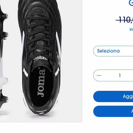
 110,
I
Seleziona
Aggi