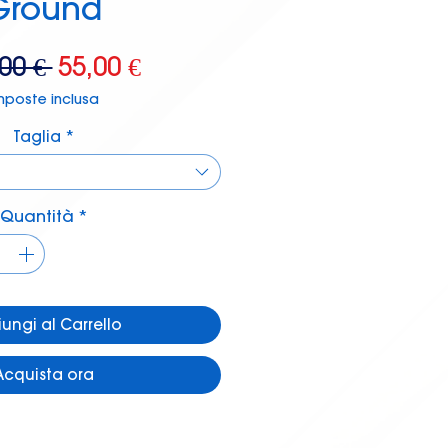
Ground
Prezzo
Prezzo
00 € 
55,00 €
regolare
scontato
mposte inclusa
Taglia
*
Quantità
*
ungi al Carrello
Acquista ora