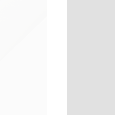
solidi non abrasivi. Hanno u
allungati.