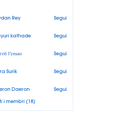
ydan Rey
Segui
yuri kathade
Segui
гей Гунько
Segui
ra Surik
Segui
urik
eron Daeron
Segui
ti i membri (18)