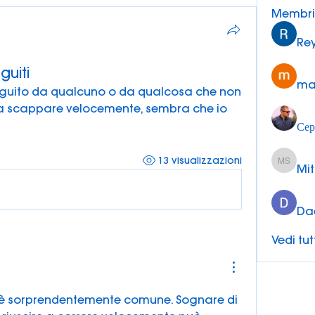
Membri
Re
guiti
ma
eguito da qualcuno o da qualcosa che non 
a scappare velocemente, sembra che io 
Сер
13 visualizzazioni
Mit
Mitra S
Da
Vedi tut
 è sorprendentemente comune. Sognare di 