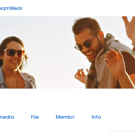
TeamWear
imedia
File
Membri
Info