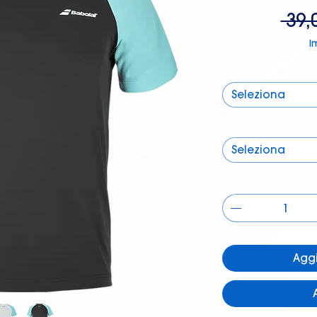
 39,
I
Seleziona
Seleziona
Aggi