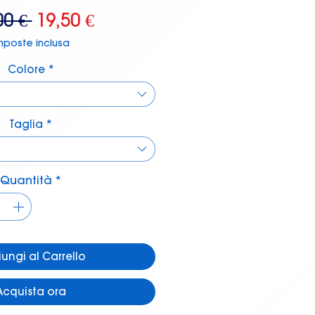
Prezzo
Prezzo
00 € 
19,50 €
regolare
scontato
mposte inclusa
Colore
*
Taglia
*
Quantità
*
ungi al Carrello
Acquista ora