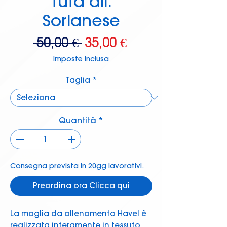
Tuta all.
Sorianese
Prezzo
Prezzo
 50,00 € 
35,00 €
regolare
scontato
Imposte inclusa
Taglia
*
Quantità
*
Consegna prevista in 20gg lavorativi.
Preordina ora Clicca qui
La maglia da allenamento Havel è
realizzata interamente in tessuto