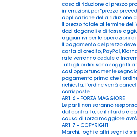
caso di riduzione di prezzo 
interruzioni, per “prezzo prece
applicazione della riduzione d
Il prezzo totale al termine de
dazi doganali e di tasse aggiun
aggiuntivi per le operazioni 
Il pagamento del prezzo deve
carta di credito, PayPal, Klarna
rate verranno cedute a Incremen
Tutti gli ordini sono soggetti a 
casi opportunamente segnalati
pagamento prima che l’ordine 
richiesta, l’ordine verrà canc
corrisposte.
ART. 6 – FORZA MAGGIORE
Le parti non saranno responsab
dal contratto, se il ritardo è c
causa di forza maggiore avrà d
ART. 7 – COPYRIGHT
Marchi, loghi e altri segni disti