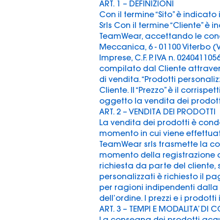
ART. 1 – DEFINIZIONI
Con il termine “Sito” è indicat
Srls Con il termine “Cliente” è 
TeamWear, accettando le condiz
Meccanica, 6 - 01100 Viterbo (VT
Imprese, C.F. P. IVA n. 024041105
compilato dal Cliente attraverso
di vendita. “Prodotti personali
Cliente. Il “Prezzo” è il corrisp
oggetto la vendita dei prodotti,
ART. 2 – VENDITA DEI PRODOTTI
La vendita dei prodotti è condo
momento in cui viene effettuat
TeamWear srls trasmette la conf
momento della registrazione a
richiesta da parte del cliente, 
personalizzati è richiesto il p
per ragioni indipendenti dalla 
dell’ordine. I prezzi e i prodo
ART. 3 – TEMPI E MODALITA’ DI
La consegna dei prodotti acquis