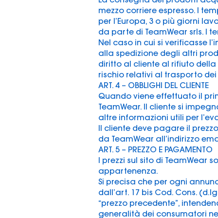
mezzo corriere espresso. I tempi
per l’Europa, 3 o più giorni lav
da parte di TeamWear srls. I 
Nel caso in cui si verificasse 
alla spedizione degli altri pro
diritto al cliente al rifiuto de
rischio relativi al trasporto de
ART. 4 – OBBLIGHI DEL CLIENTE
Quando viene effettuato il prim
TeamWear. Il cliente si impegna
altre informazioni utili per l’ev
Il cliente deve pagare il prez
da TeamWear all’indirizzo email
ART. 5 – PREZZO E PAGAMENTO
I prezzi sul sito di TeamWear s
appartenenza.
Si precisa che per ogni annunc
dall’art. 17 bis Cod. Cons. (d.lg
“prezzo precedente”, intendend
generalità dei consumatori nei