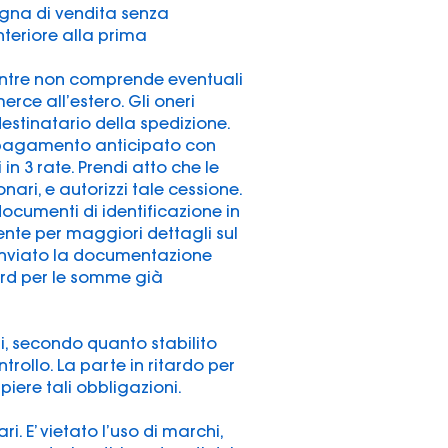
gna di vendita senza
nteriore alla prima
 mentre non comprende eventuali
rce all’estero. Gli oneri
stinatario della spedizione.
o pagamento anticipato con
in 3 rate. Prendi atto che le
ari, e autorizzi tale cessione.
i documenti di identificazione in
nte per maggiori dettagli sul
 inviato la documentazione
dard per le somme già
i, secondo quanto stabilito
trollo. La parte in ritardo per
iere tali obbligazioni.
ri. E’ vietato l’uso di marchi,