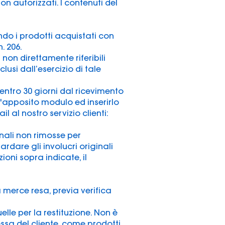
 non autorizzati. I contenuti del
endo i prodotti acquistati con
. 206.
 non direttamente riferibili
lusi dall’esercizio di tale
e entro 30 giorni dal ricevimento
 l'apposito modulo ed inserirlo
 al nostro servizio clienti:
inali non rimosse per
ardare gli involucri originali
ioni sopra indicate, il
a merce resa, previa verifica
lle per la restituzione. Non è
ressa del cliente, come prodotti