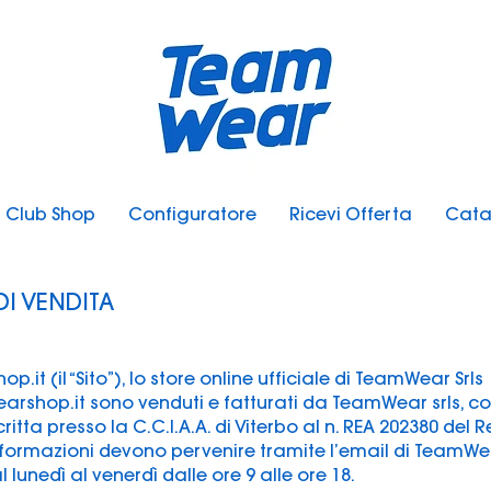
Club Shop
Configuratore
Ricevi Offerta
Cata
DI VENDITA
it (il “Sito”), lo store online ufficiale di TeamWear Srls
earshop.it sono venduti e fatturati da TeamWear srls, c
ritta presso la C.C.I.A.A. di Viterbo al n. REA 202380 del Re
 informazioni devono pervenire tramite l’email di TeamW
lunedì al venerdì dalle ore 9 alle ore 18.