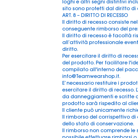
loghi e altri segni distintivi in
sito sono protetti dal diritto d
ART. 8 – DIRITTO DI RECESSO
Il diritto di recesso consiste n
conseguente rimborso del prezzo
Il diritto di recesso è facoltà 
all’attività professionale even
diritto.
Per esercitare il diritto di rec
del prodotto. Per facilitare l'
compilato all'interno del pacc
info@Teamwearshop.it
.
E’ necessario restituire i prod
esercitare il diritto di recesso
da danneggiamenti e scritte o e
prodotto sarà rispedito al clie
Il cliente può unicamente richi
Il rimborso del corrispettivo d
dello stato di conservazione.
Il rimborso non comprende le sp
possibile effettuare rimborsi o