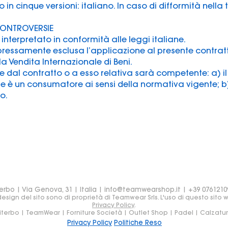
o in cinque versioni: italiano. In caso di difformità nell
 CONTROVERSIE
 interpretato in conformità alle leggi italiane.
ressamente esclusa l’applicazione al presente contrat
la Vendita Internazionale di Beni.
e dal contratto o a esso relativa sarà competente: a) il
ente è un consumatore ai sensi della normativa vigente; b) 
so.
erbo | Via Genova, 31 | Italia |
info@teamwearshop.it
| +39 0761210
sign del sito sono di proprietà di Teamwear Srls. L'uso di questo sito 
Privacy Policy
.
iterbo | TeamWear | Forniture Società | Outlet Shop | Padel | Calzatu
Privacy Policy
Politiche Reso