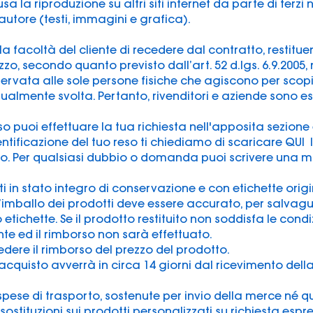
clusa la riproduzione su altri siti internet da parte di terzi
i autore (testi, immagini e grafica).
ella facoltà del cliente di recedere dal contratto, restitu
, secondo quanto previsto dall’art. 52 d.lgs. 6.9.2005, n
riservata alle sole persone fisiche che agiscono per scopi
tualmente svolta. Pertanto, rivenditori e aziende sono esc
esso puoi effettuare la tua richiesta nell'apposita sezion
identificazione del tuo reso ti chiediamo di scaricare QUI
o. Per qualsiasi dubbio o domanda puoi scrivere una mail
otti in stato integro di conservazione e con etichette orig
. L’imballo dei prodotti deve essere accurato, per salvagu
tichette. Se il prodotto restituito non soddisfa le condiz
nte ed il rimborso non sarà effettuato.
edere il rimborso del prezzo del prodotto.
i acquisto avverrà in circa 14 giorni dal ricevimento dell
ese di trasporto, sostenute per invio della merce né que
 sostituzioni sui prodotti personalizzati su richiesta esp