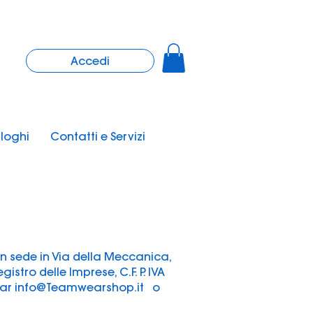
Accedi
loghi
Contatti e Servizi
on sede in Via della Meccanica,
gistro delle Imprese, C.F. P. IVA
ear
info@Teamwearshop.it
o