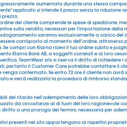
progressivamente aumentata durante una stessa campa
dente” applicato si intende il prezzo senza la riduzione a
i prezzo.
ll’ordine del cliente comprende le spese di spedizione,
tive sulla vendita, necessari per l’importazione della me
di sdoganamento saranno esclusivamente a carico del de
 essere corrisposto al momento dell’ordine, attravers
. Se compri con Klarna ricevi il tuo ordine subito e paghi 
to Klarna Bank AB, a soggetti correlati e ai loro cession
verifica, TeamWear srls si riserva il diritto di richiedere 
, pertanto il Customer Care potrebbe contattare il clie
venga confermato. Se entro 72 ore il cliente non avrà
ellato e verrà realizzata la procedura di rimborso stan
ili del ritardo nell’adempimento delle loro obbligazion
ausato da circostanze al di fuori del loro ragionevole con
iritto a una proroga dei termini, necessaria per ademp
ntivi presenti nel sito appartengono ai rispettivi proprieta