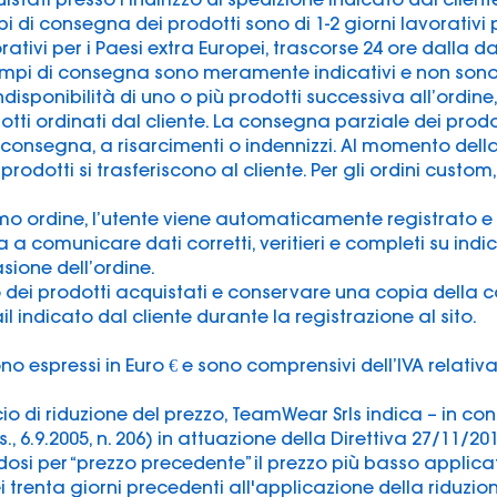
 di consegna dei prodotti sono di 1-2 giorni lavorativi per
orativi per i Paesi extra Europei, trascorse 24 ore dalla d
tempi di consegna sono meramente indicativi e non sono
l’indisponibilità di uno o più prodotti successiva all’ord
dotti ordinati dal cliente. La consegna parziale dei prod
lla consegna, a risarcimenti o indennizzi. Al momento dell
i prodotti si trasferiscono al cliente. Per gli ordini custo
o ordine, l’utente viene automaticamente registrato e is
 a comunicare dati corretti, veritieri e completi su indi
asione dell’ordine.
zo dei prodotti acquistati e conservare una copia della 
 indicato dal cliente durante la registrazione al sito.
ono espressi in Euro € e sono comprensivi dell’IVA relativ
io di riduzione del prezzo, TeamWear Srls indica – in co
s., 6.9.2005, n. 206) in attuazione della Direttiva 27/11/20
osi per “prezzo precedente” il prezzo più basso applic
 trenta giorni precedenti all'applicazione della riduzio