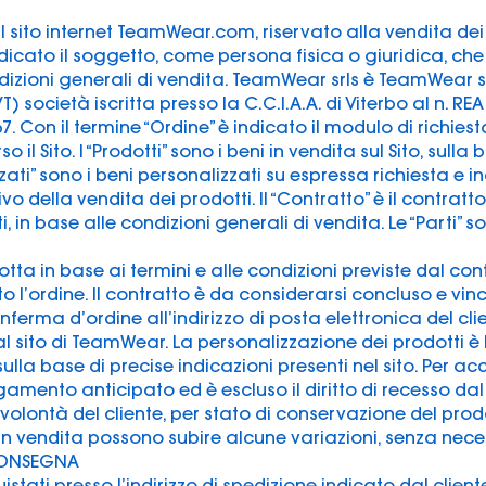
o il sito internet TeamWear.com, riservato alla vendita de
indicato il soggetto, come persona fisica o giuridica, che 
ioni generali di vendita. TeamWear srls è TeamWear srl
) società iscritta presso la C.C.I.A.A. di Viterbo al n. RE
67. Con il termine “Ordine” è indicato il modulo di richiest
 il Sito. I “Prodotti” sono i beni in vendita sul Sito, sulla
zzati” sono i beni personalizzati su espressa richiesta e 
ettivo della vendita dei prodotti. Il “Contratto” è il contra
 in base alle condizioni generali di vendita. Le “Parti” s
tta in base ai termini e alle condizioni previste dal cont
o l’ordine. Il contratto è da considerarsi concluso e vi
erma d’ordine all’indirizzo di posta elettronica del clie
l sito di TeamWear. La personalizzazione dei prodotti è
sulla base di precise indicazioni presenti nel sito. Per ac
agamento anticipato ed è escluso il diritto di recesso dal
volontà del cliente, per stato di conservazione del prod
tti in vendita possono subire alcune variazioni, senza nece
 CONSEGNA
tati presso l’indirizzo di spedizione indicato dal client