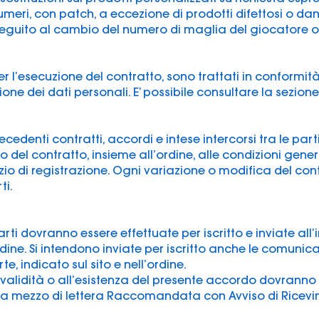
meri, con patch, a eccezione di prodotti difettosi o da
 seguito al cambio del numero di maglia del giocatore o
er l’esecuzione del contratto, sono trattati in conformità 
ione dei dati personali. E’ possibile consultare la sezione
precedenti contratti, accordi e intese intercorsi tra le par
to del contratto, insieme all’ordine, alle condizioni genera
vizio di registrazione. Ogni variazione o modifica del c
ti.
rti dovranno essere effettuate per iscritto e inviate all’i
rdine. Si intendono inviate per iscritto anche le comunica
te, indicato sul sito e nell’ordine.
 validità o all’esistenza del presente accordo dovrann
a mezzo di lettera Raccomandata con Avviso di Ricevi