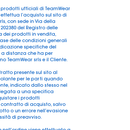
i prodotti ufficiali di TeamWear
effettua l’acquisto sul sito di
s, con sede in Via della
A 202380 del Registro delle
a dei prodotti in vendita,
 base delle condizioni generali
indicazione specifiche del
tto a distanza che ha per
ono TeamWear srls e il Cliente.
ratto presente sul sito al
ncolante per le parti quando
nte, indicato dallo stesso nel
 legata a una specifica
quistare i prodotti
 contratto di acquisto, salvo
otto o un errore nell’evasione
ssità di preavviso.
e nell’ordine viene effettuato a