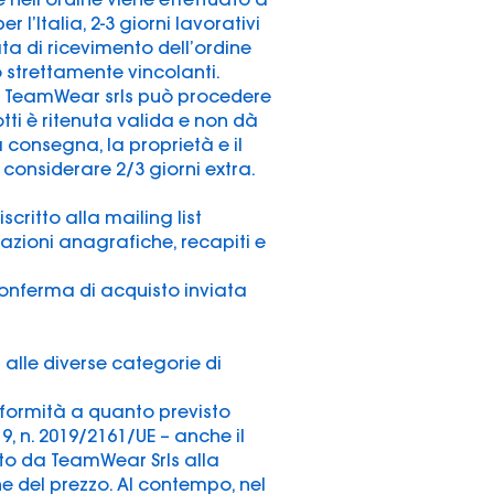
 l’Italia, 2-3 giorni lavorativi
ata di ricevimento dell’ordine
 strettamente vincolanti.
ine, TeamWear srls può procedere
otti è ritenuta valida e non dà
a consegna, la proprietà e il
m, considerare 2/3 giorni extra.
critto alla mailing list
cazioni anagrafiche, recapiti e
conferma di acquisto inviata
a alle diverse categorie di
nformità a quanto previsto
19, n. 2019/2161/UE – anche il
ato da TeamWear Srls alla
ne del prezzo. Al contempo, nel