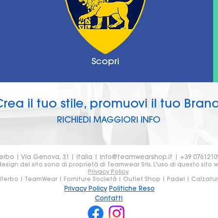
Scopri
rea il tuo stile, promuovi il tuo Brand
RICHIEDI MAGGIORI INFO
erbo | Via Genova, 31 | Italia |
info@teamwearshop.it
| +39 0761210
sign del sito sono di proprietà di Teamwear Srls. L'uso di questo sito 
Privacy Policy
.
iterbo | TeamWear | Forniture Società | Outlet Shop | Padel | Calzatu
Privacy Policy
Politiche Reso
Contatti