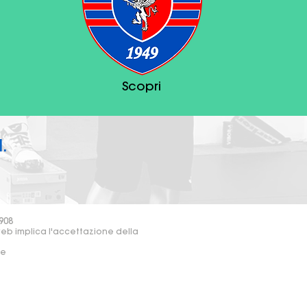
Scopri
.
908
web implica l'accettazione della
re