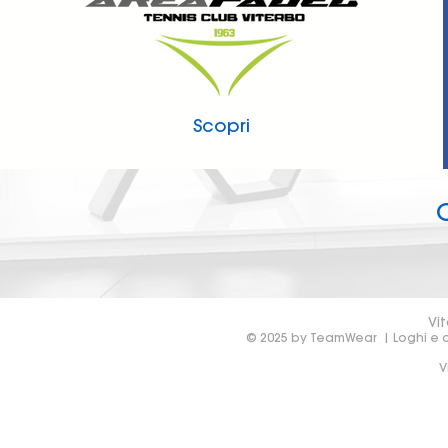
Scopri
C
Vit
© 2025 by TeamWear | Loghi e de
V