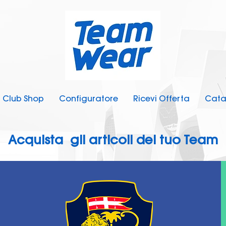
Club Shop
Configuratore
Ricevi Offerta
Cata
Acquista gli articoli del tuo Team