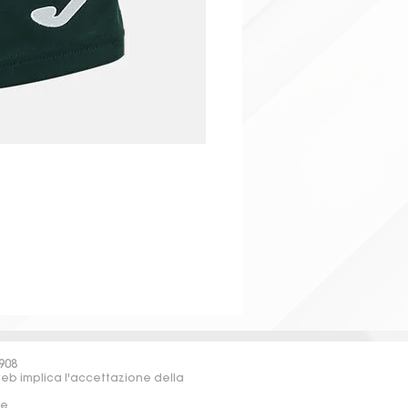
908
web implica l'accettazione della
re