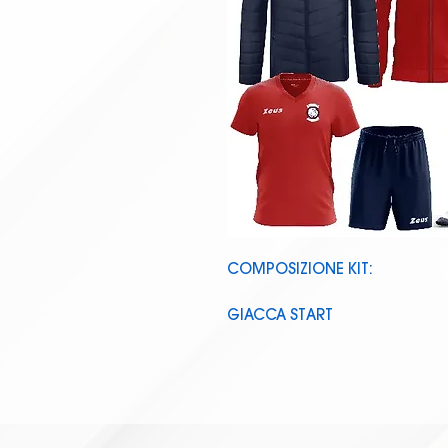
COMPOSIZIONE KIT:
GIACCA START
TUTA START
TUTA STAR ALL.
SET START
CALZA ENERGY
K-WAY