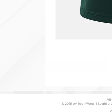
Vit
© 2025 by TeamWear | Loghi e de
V