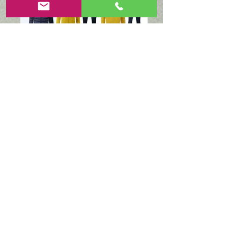
RICHIEDI UN PREVENTIVO
CALCIO/CALCIO A 5
Viterbo | Via Genova, 31 | Italia |
info@teamwearshop.it
|
+39 0761210908
Privacy
Politiche
Policy
Reso