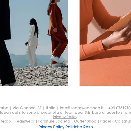
erbo | Via Genova, 31 | Italia |
info@teamwearshop.it
| +39 0761210
sign del sito sono di proprietà di Teamwear Srls. L'uso di questo sito 
Privacy Policy
.
iterbo | TeamWear | Forniture Società | Outlet Shop | Padel | Calzatu
Privacy Policy
Politiche Reso