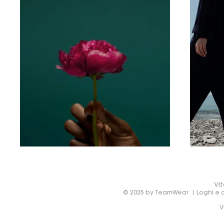
Vit
© 2025 by TeamWear | Loghi e de
V