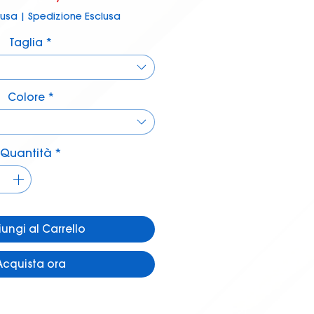
regolare
scontato
lusa
|
Spedizione Esclusa
Taglia
*
Colore
*
Quantità
*
ungi al Carrello
Acquista ora