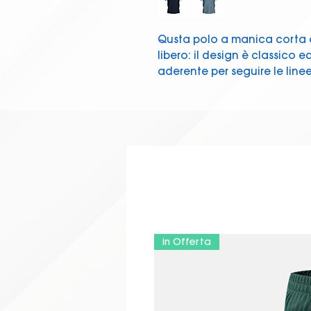
Qusta polo a manica corta 
libero: il design è classico e
aderente per seguire le line
per i movimenti. Questa polo
massima comodità in ogni 
Grazie al collo a camicia e a
maglia è dedicata agli sport
anche nel tempo libero.
Caratteristiche
Vestibilità semi-aderente
Manica a giro
Collo a camicia con due 
Spacchetti laterali
in Offerta
Tessuto melange cotonepo
Tessuto COTTON PIQUET 
- 220 g/mq