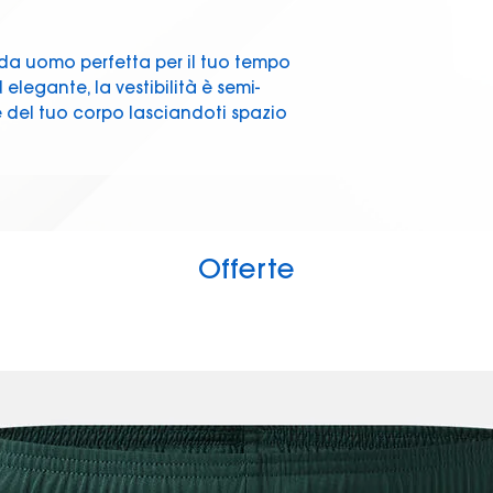
da uomo perfetta per il tuo tempo
d elegante, la vestibilità è semi-
e del tuo corpo lasciandoti spazio
 è pensata per assicurarti la
momento della giornata.
i due bottoni sul fintino, questa
ivi che vogliono vestire elegante
Offerte
bottoni
lyestere a doppia tintura.
MELANGE 65% COTTON 35% POLYESTER