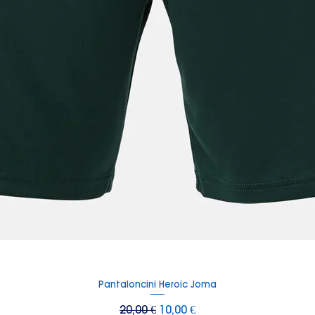
Pantaloncini Heroic Joma
Vista rapida
Prezzo regolare
Prezzo scontato
20,00 €
10,00 €