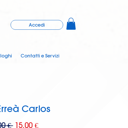
Accedi
loghi
Contatti e Servizi
Erreà Carlos
Prezzo
Prezzo
00 € 
15,00 €